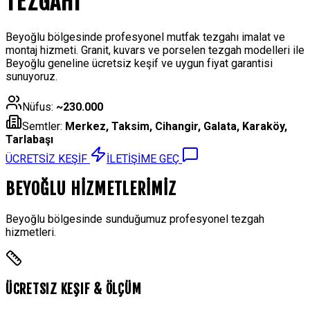
TEZGAHI
Beyoğlu bölgesinde profesyonel mutfak tezgahı imalat ve
montaj hizmeti. Granit, kuvars ve porselen tezgah modelleri ile
Beyoğlu geneline ücretsiz keşif ve uygun fiyat garantisi
sunuyoruz.
Nüfus:
~230.000
Semtler:
Merkez, Taksim, Cihangir, Galata, Karaköy,
Tarlabaşı
ÜCRETSİZ KEŞİF
İLETİŞİME GEÇ
BEYOĞLU
HİZMETLERİMİZ
Beyoğlu
bölgesinde sunduğumuz profesyonel tezgah
hizmetleri.
ÜCRETSIZ KEŞIF & ÖLÇÜM