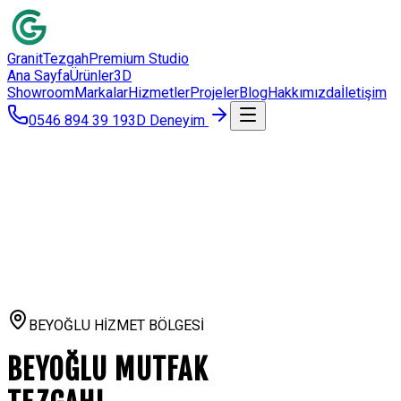
Granit
Tezgah
Premium Studio
Ana Sayfa
Ürünler
3D
Showroom
Markalar
Hizmetler
Projeler
Blog
Hakkımızda
İletişim
0546 894 39 19
3D Deneyim
BEYOĞLU
HİZMET BÖLGESİ
BEYOĞLU
MUTFAK