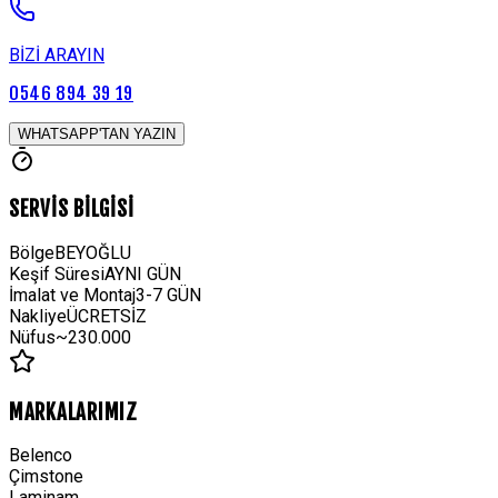
BİZİ ARAYIN
0546 894 39 19
WHATSAPP'TAN YAZIN
SERVİS BİLGİSİ
Bölge
BEYOĞLU
Keşif Süresi
AYNI GÜN
İmalat ve Montaj
3-7 GÜN
Nakliye
ÜCRETSİZ
Nüfus
~230.000
MARKALARIMIZ
Belenco
Çimstone
Laminam