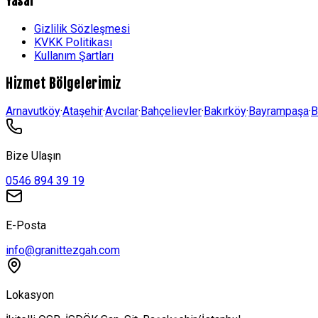
Yasal
Gizlilik Sözleşmesi
KVKK Politikası
Kullanım Şartları
Hizmet Bölgelerimiz
Arnavutköy
·
Ataşehir
·
Avcılar
·
Bahçelievler
·
Bakırköy
·
Bayrampaşa
·
B
Bize Ulaşın
0546 894 39 19
E-Posta
info@granittezgah.com
Lokasyon