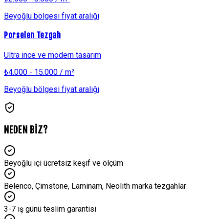
Beyoğlu
bölgesi fiyat aralığı
Porselen Tezgah
Ultra ince ve modern tasarım
₺
4.000 - 15.000
/ m²
Beyoğlu
bölgesi fiyat aralığı
NEDEN BİZ?
Beyoğlu içi ücretsiz keşif ve ölçüm
Belenco, Çimstone, Laminam, Neolith marka tezgahlar
3-7 iş günü teslim garantisi