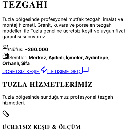
TEZGAHI
Tuzla bölgesinde profesyonel mutfak tezgahı imalat ve
montaj hizmeti. Granit, kuvars ve porselen tezgah
modelleri ile Tuzla geneline ücretsiz keşif ve uygun fiyat
garantisi sunuyoruz.
Nüfus:
~260.000
Semtler:
Merkez, Aydınlı, İçmeler, Aydıntepe,
Orhanlı, Şifa
ÜCRETSİZ KEŞİF
İLETİŞİME GEÇ
TUZLA
HİZMETLERİMİZ
Tuzla
bölgesinde sunduğumuz profesyonel tezgah
hizmetleri.
ÜCRETSIZ KEŞIF & ÖLÇÜM