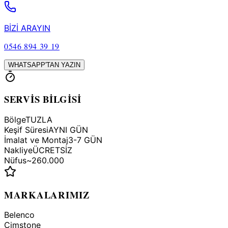
BİZİ ARAYIN
0546 894 39 19
WHATSAPP'TAN YAZIN
SERVİS BİLGİSİ
Bölge
TUZLA
Keşif Süresi
AYNI GÜN
İmalat ve Montaj
3-7 GÜN
Nakliye
ÜCRETSİZ
Nüfus
~260.000
MARKALARIMIZ
Belenco
Çimstone