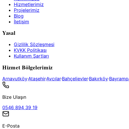
Hizmetlerimiz
Projelerimiz
Blog
İletişim
Yasal
Gizlilik Sözleşmesi
KVKK Politikası
Kullanım Şartları
Hizmet Bölgelerimiz
Arnavutköy
·
Ataşehir
·
Avcılar
·
Bahçelievler
·
Bakırköy
·
Bayramp
Bize Ulaşın
0546 894 39 19
E-Posta