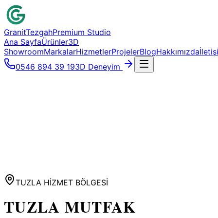
Granit
Tezgah
Premium Studio
Ana Sayfa
Ürünler
3D
Showroom
Markalar
Hizmetler
Projeler
Blog
Hakkımızda
İleti
0546 894 39 19
3D Deneyim
TUZLA
HİZMET BÖLGESİ
TUZLA
MUTFAK