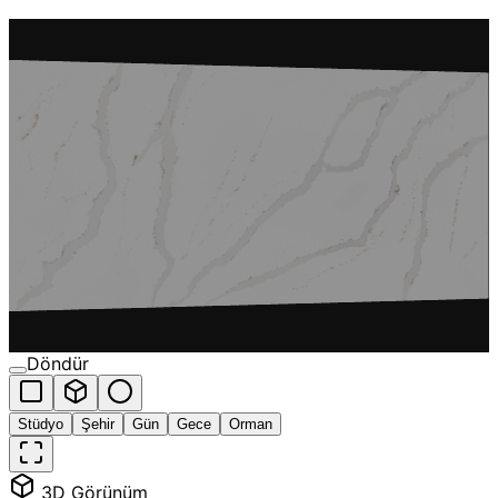
Döndür
Stüdyo
Şehir
Gün
Gece
Orman
3D Görünüm