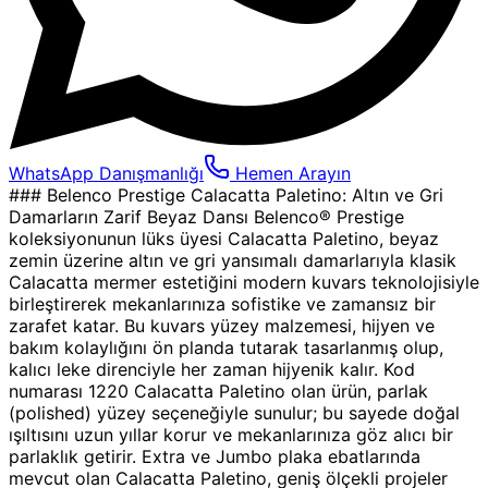
WhatsApp Danışmanlığı
Hemen Arayın
### Belenco Prestige Calacatta Paletino: Altın ve Gri
Damarların Zarif Beyaz Dansı Belenco® Prestige
koleksiyonunun lüks üyesi Calacatta Paletino, beyaz
zemin üzerine altın ve gri yansımalı damarlarıyla klasik
Calacatta mermer estetiğini modern kuvars teknolojisiyle
birleştirerek mekanlarınıza sofistike ve zamansız bir
zarafet katar. Bu kuvars yüzey malzemesi, hijyen ve
bakım kolaylığını ön planda tutarak tasarlanmış olup,
kalıcı leke direnciyle her zaman hijyenik kalır. Kod
numarası 1220 Calacatta Paletino olan ürün, parlak
(polished) yüzey seçeneğiyle sunulur; bu sayede doğal
ışıltısını uzun yıllar korur ve mekanlarınıza göz alıcı bir
parlaklık getirir. Extra ve Jumbo plaka ebatlarında
mevcut olan Calacatta Paletino, geniş ölçekli projeler