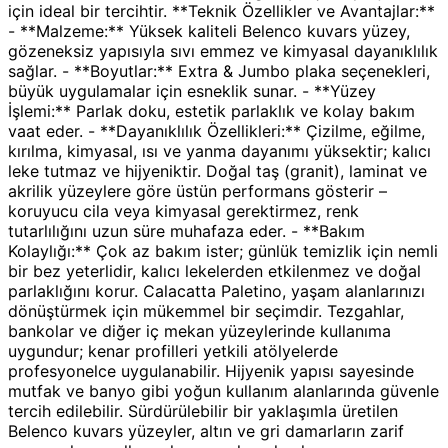
için ideal bir tercihtir. **Teknik Özellikler ve Avantajlar:**
- **Malzeme:** Yüksek kaliteli Belenco kuvars yüzey,
gözeneksiz yapısıyla sıvı emmez ve kimyasal dayanıklılık
sağlar. - **Boyutlar:** Extra & Jumbo plaka seçenekleri,
büyük uygulamalar için esneklik sunar. - **Yüzey
İşlemi:** Parlak doku, estetik parlaklık ve kolay bakım
vaat eder. - **Dayanıklılık Özellikleri:** Çizilme, eğilme,
kırılma, kimyasal, ısı ve yanma dayanımı yüksektir; kalıcı
leke tutmaz ve hijyeniktir. Doğal taş (granit), laminat ve
akrilik yüzeylere göre üstün performans gösterir –
koruyucu cila veya kimyasal gerektirmez, renk
tutarlılığını uzun süre muhafaza eder. - **Bakım
Kolaylığı:** Çok az bakım ister; günlük temizlik için nemli
bir bez yeterlidir, kalıcı lekelerden etkilenmez ve doğal
parlaklığını korur. Calacatta Paletino, yaşam alanlarınızı
dönüştürmek için mükemmel bir seçimdir. Tezgahlar,
bankolar ve diğer iç mekan yüzeylerinde kullanıma
uygundur; kenar profilleri yetkili atölyelerde
profesyonelce uygulanabilir. Hijyenik yapısı sayesinde
mutfak ve banyo gibi yoğun kullanım alanlarında güvenle
tercih edilebilir. Sürdürülebilir bir yaklaşımla üretilen
Belenco kuvars yüzeyler, altın ve gri damarların zarif