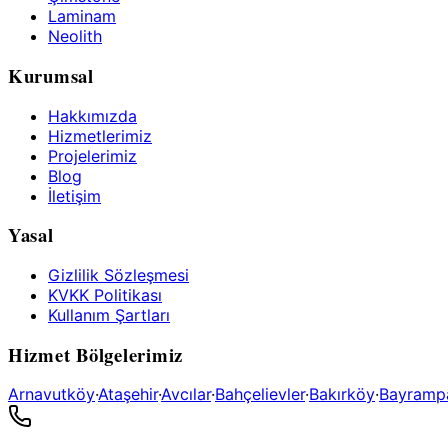
Laminam
Neolith
Kurumsal
Hakkımızda
Hizmetlerimiz
Projelerimiz
Blog
İletişim
Yasal
Gizlilik Sözleşmesi
KVKK Politikası
Kullanım Şartları
Hizmet Bölgelerimiz
Arnavutköy
·
Ataşehir
·
Avcılar
·
Bahçelievler
·
Bakırköy
·
Bayramp