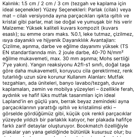
Kalınlık: 1.5 cm / 2 cm / 3 cm (tezgah ve kaplama için
ideal seçenekler) Yüzey Seçenekleri: Parlak (cilalı) veya
mat – cilalı versiyonda ayna parçacıkları ışıkta ışıltılı ve
kristal gibi parlar, mat ise doğal ve yumuşak bir his verir
Malzeme: Yüksek kaliteli kuvars kompozit (kuvars
esaslı); su emme oranı maks. %0.1, leke tutmaz, çizilmez,
ısıya dayanıklı ve hijyenik Dayanıklılık Avantajları:
Çizilme, aşınma, darbe ve eğilme dayanımı yüksek (TS
EN standartlarında min. 2 joule darbe, 40-70 N/mm²
eğilme mukavemeti, max. 30 mm aşınma; Mohs sertliği
7'ye yakın). Yangın reaksiyonu A2fl-s1 sınıfı, doğal taşa
göre daha mukavemetli, koruyucu cila gerektirmez, renk
tutarlılığı uzun süre korunur Kullanım Alanları: Mutfak
tezgahları, ada üniteleri, banyo lavabo/tezgah, duvar
kaplamaları, zemin ve mobilya yüzeyleri – özellikle ferah,
aydınlık ve hafif lüks mutfak tasarımları için ideal
Lapland'in en güçlü yanı, berrak beyaz zemindeki ayna
parçacıklarının yarattığı ışıltılı ve kristalimsi etki –
görselde gördüğümüz gibi, küçük çok renkli parçacıklar
yüzeyde yıldızlı bir parlaklık katıyor, her plakada hafifçe
farklı zarif detaylar oluşturuyor. Bookmatch özelliğiyle
plakalar yan yana geldiğinde bütünlük kusursuz olur; bu