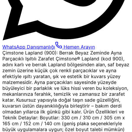
WhatsApp Danışmanlığı
Hemen Arayın
Çimstone Lapland (900): Berrak Beyaz Zeminde Ayna
Parçacıklı Işıltılı Zarafet Çimstone® Lapland (kod 900),
adını karlı ve berrak Lapland bölgesinden alan, saf beyaz
zemin üzerine küçük çok renkli parçacıklar ve ayna
efektiyle ışıltı yaratan, şık ve estetik bir kuvars yüzey
malzemesidir. Ayna parçacıkları sayesinde yüzeyde
büyüleyici bir parlaklık ve lüks hissi veren bu koleksiyon,
mekanlarınıza ferahlık, temizlik ve zamansız bir zarafet
katar. Kusursuz yapısıyla doğal taşın sade güzelliğini,
kuvarsın üstün dayanıklılığıyla birleştirir – bakım derdi
olmadan yıllarca ilk günkü gibi kalır. Ürün Özellikleri ve
Teknik Detaylar: Boyutlar: 330 cm / 310 cm / 305 cm x
165 cm / 152 cm / 140 cm (geniş plaka seçenekleriyle
büyük uygulamalara uygun; özel boyut talebi mümkün)