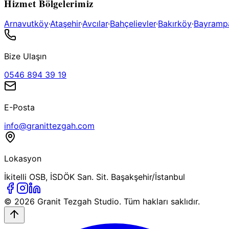
Hizmet Bölgelerimiz
Arnavutköy
·
Ataşehir
·
Avcılar
·
Bahçelievler
·
Bakırköy
·
Bayramp
Bize Ulaşın
0546 894 39 19
E-Posta
info@granittezgah.com
Lokasyon
İkitelli OSB, İSDÖK San. Sit. Başakşehir/İstanbul
© 2026
Granit Tezgah
Studio. Tüm hakları saklıdır.