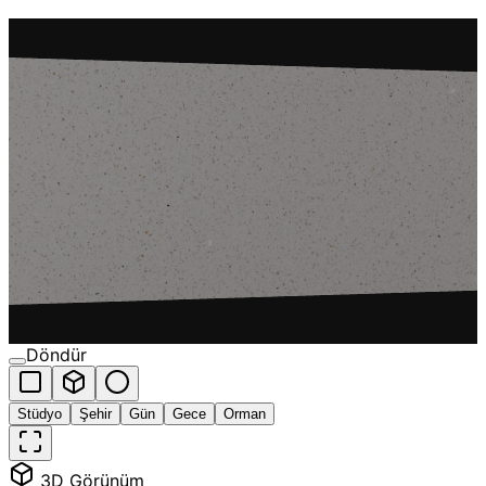
Döndür
Stüdyo
Şehir
Gün
Gece
Orman
3D Görünüm