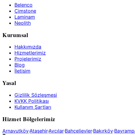
Belenco
Çimstone
Laminam
Neolith
Kurumsal
Hakkımızda
Hizmetlerimiz
Projelerimiz
Blog
İletişim
Yasal
Gizlilik Sözleşmesi
KVKK Politikası
Kullanım Şartları
Hizmet Bölgelerimiz
Arnavutköy
·
Ataşehir
·
Avcılar
·
Bahçelievler
·
Bakırköy
·
Bayramp