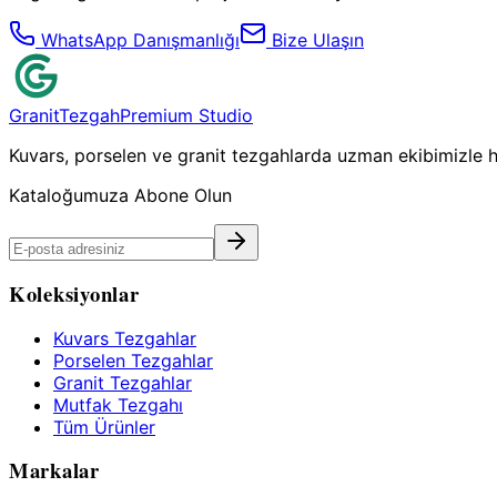
WhatsApp Danışmanlığı
Bize Ulaşın
Granit
Tezgah
Premium Studio
Kuvars, porselen ve granit tezgahlarda uzman ekibimizle ha
Kataloğumuza Abone Olun
Koleksiyonlar
Kuvars Tezgahlar
Porselen Tezgahlar
Granit Tezgahlar
Mutfak Tezgahı
Tüm Ürünler
Markalar