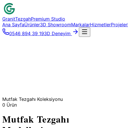
Granit
Tezgah
Premium Studio
Ana Sayfa
Ürünler
3D Showroom
Markalar
Hizmetler
Projeler
0546 894 39 19
3D Deneyim
Mutfak Tezgahı Koleksiyonu
0
Ürün
Mutfak Tezgahı