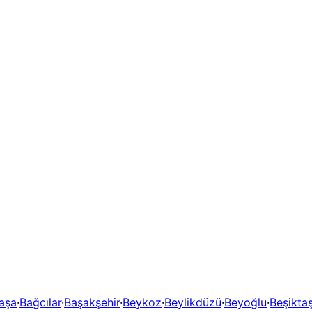
aşa
·
Bağcılar
·
Başakşehir
·
Beykoz
·
Beylikdüzü
·
Beyoğlu
·
Beşikta