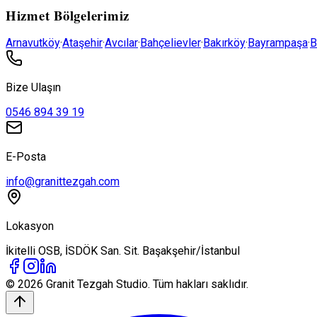
Hizmet Bölgelerimiz
Arnavutköy
·
Ataşehir
·
Avcılar
·
Bahçelievler
·
Bakırköy
·
Bayrampaşa
·
B
Bize Ulaşın
0546 894 39 19
E-Posta
info@granittezgah.com
Lokasyon
İkitelli OSB, İSDÖK San. Sit. Başakşehir/İstanbul
© 2026
Granit Tezgah
Studio. Tüm hakları saklıdır.