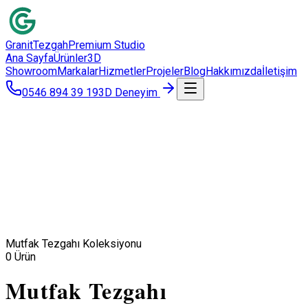
Granit
Tezgah
Premium Studio
Ana Sayfa
Ürünler
3D
Showroom
Markalar
Hizmetler
Projeler
Blog
Hakkımızda
İletişim
0546 894 39 19
3D Deneyim
Mutfak Tezgahı Koleksiyonu
0
Ürün
Mutfak Tezgahı